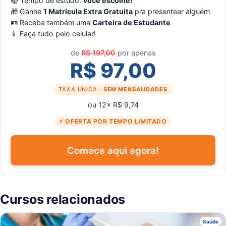
📚 Tempo de estudo:
você escolhe!
🎁 Ganhe
1 Matrícula Extra Gratuita
pra presentear alguém
🪪 Receba também uma
Carteira de Estudante
📱 Faça tudo pelo celular!
de
R$ 197,00
por apenas
R$ 97,00
TAXA ÚNICA ·
SEM MENSALIDADES
ou 12× R$ 9,74
⚡ OFERTA POR TEMPO LIMITADO
Comece aqui agora!
Cursos relacionados
C
Saúde