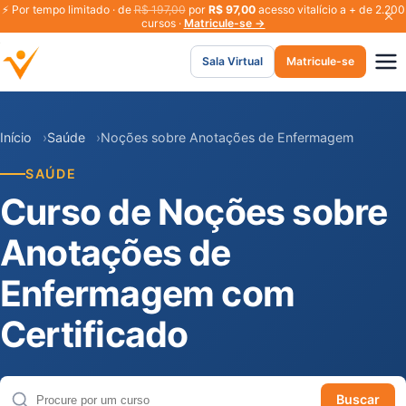
⚡
Por tempo limitado · de
R$ 197,00
por
R$ 97,00
acesso vitalício a + de 2.200
cursos ·
Matricule-se →
Sala Virtual
Matricule-se
Início
Saúde
Noções sobre Anotações de Enfermagem
SAÚDE
Curso de Noções sobre
Anotações de
Enfermagem com
Certificado
Buscar