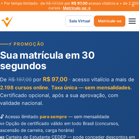
⚡
Por tempo limitado · de
R$ 197,00
por
R$ 97,00
acesso vitalício a + de 2.200
cursos ·
Matricule-se →
Sala Virtual
Matricule-se
⚡ PROMOÇÃO
Sua matrícula em 30
segundos
R$ 97,00
De
R$ 197,00
por
· acesso vitalício a mais de
2.198 cursos online
.
Taxa única — sem mensalidades.
Certificado opcional, após a sua aprovação, com
validade nacional.
🔓 Acesso ilimitado
para sempre
— sem mensalidade
📜 Opção de certificado válido em todo Brasil (concursos,
ascensão de carreira, carga horária)
🪪 Carteira de Estudante CEDEP — pode conceder descontos em