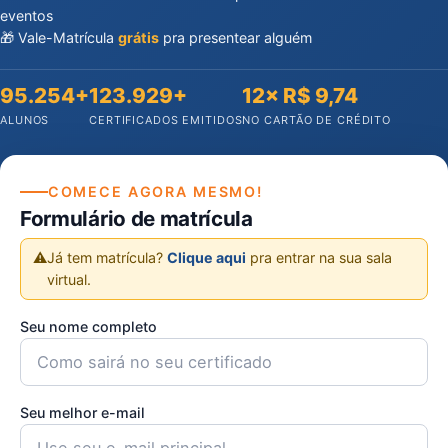
eventos
🎁 Vale-Matrícula
grátis
pra presentear alguém
95.254+
123.929+
12× R$ 9,74
ALUNOS
CERTIFICADOS EMITIDOS
NO CARTÃO DE CRÉDITO
COMECE AGORA MESMO!
Formulário de matrícula
⚠️
Já tem matrícula?
Clique aqui
pra entrar na sua sala
virtual.
Seu nome completo
Seu melhor e-mail