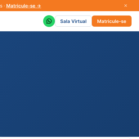
s ·
Matricule-se →
Sala Virtual
Matricule-se