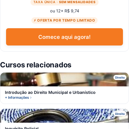
TAXA ÚNICA ·
SEM MENSALIDADES
ou 12× R$ 9,74
⚡ OFERTA POR TEMPO LIMITADO
Comece aqui agora!
Cursos relacionados
I
Direito
Introdução ao Direito Municipal e Urbanístico
+ Informações
I
Direito
Inquérito Policial