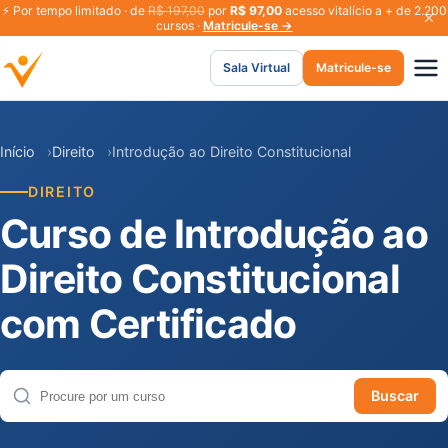
⚡
Por tempo limitado · de
R$ 197,00
por
R$ 97,00
acesso vitalício a + de 2.200
cursos ·
Matricule-se →
Sala Virtual
Matricule-se
Início
Direito
Introdução ao Direito Constitucional
DIREITO
Curso de Introdução ao
Direito Constitucional
com Certificado
Buscar
Buscar cursos