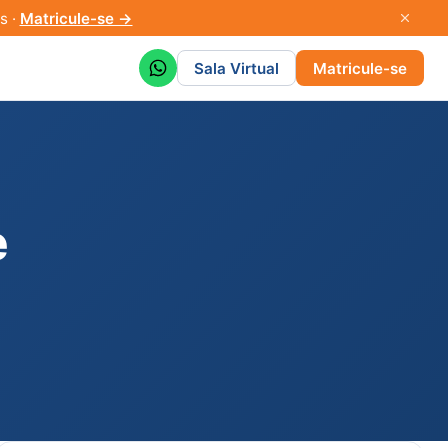
s ·
Matricule-se →
Sala Virtual
Matricule-se
e