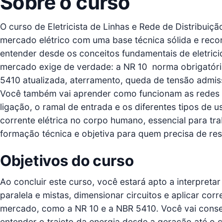
Sobre o curso
O curso de Eletricista de Linhas e Rede de Distribuiç
mercado elétrico com uma base técnica sólida e reco
entender desde os conceitos fundamentais de eletrici
mercado exige de verdade: a NR 10  norma obrigatória
5410 atualizada, aterramento, queda de tensão admiss
Você também vai aprender como funcionam as redes de
ligação, o ramal de entrada e os diferentes tipos de 
corrente elétrica no corpo humano, essencial para tr
formação técnica e objetiva para quem precisa de res
Objetivos do curso
Ao concluir este curso, você estará apto a interpretar
paralela e mistas, dimensionar circuitos e aplicar co
mercado, como a NR 10 e a NBR 5410. Você vai conseg
entender o trajeto da energia desde a geração até o 