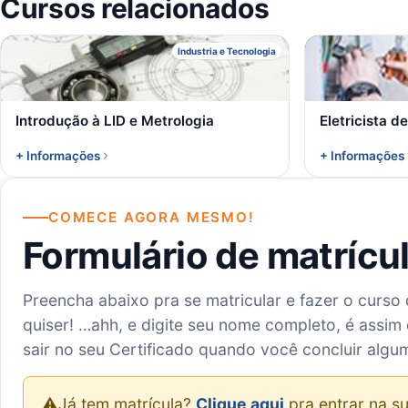
Cursos relacionados
I
Industria e Tecnologia
Introdução à LID e Metrologia
Eletricista d
+ Informações
+ Informações
COMECE AGORA MESMO!
Formulário de matrícu
Preencha abaixo pra se matricular e fazer o curso
quiser! …ahh, e digite seu nome completo, é assim 
sair no seu Certificado quando você concluir algu
⚠️
Já tem matrícula?
Clique aqui
pra entrar na su