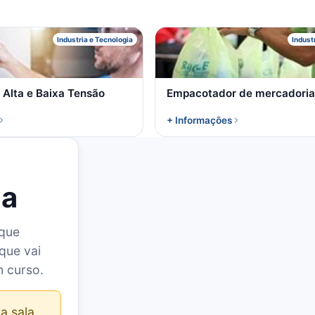
E
E
Industria e Tecnologia
Indust
e Alta e Baixa Tensão
Empacotador de mercadoria
+ Informações
la
 que
que vai
m curso.
a sala