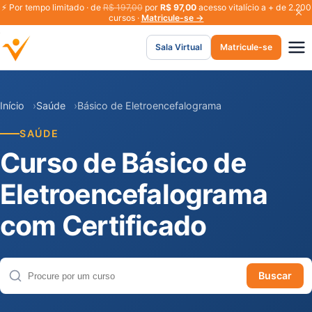
⚡
Por tempo limitado · de
R$ 197,00
por
R$ 97,00
acesso vitalício a + de 2.200
cursos ·
Matricule-se →
Sala Virtual
Matricule-se
Início
Saúde
Básico de Eletroencefalograma
SAÚDE
Curso de Básico de
Eletroencefalograma
com Certificado
Buscar
Buscar cursos