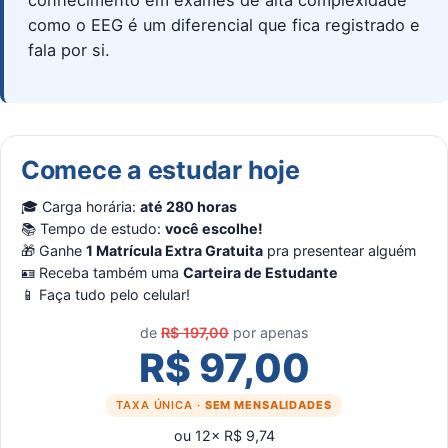
conhecimento em exames de alta complexidade
como o EEG é um diferencial que fica registrado e
fala por si.
Comece a estudar hoje
🎓 Carga horária:
até 280 horas
📚 Tempo de estudo:
você escolhe!
🎁 Ganhe
1 Matrícula Extra Gratuita
pra presentear alguém
🪪 Receba também uma
Carteira de Estudante
📱 Faça tudo pelo celular!
de
R$ 197,00
por apenas
R$ 97,00
TAXA ÚNICA ·
SEM MENSALIDADES
ou 12× R$ 9,74