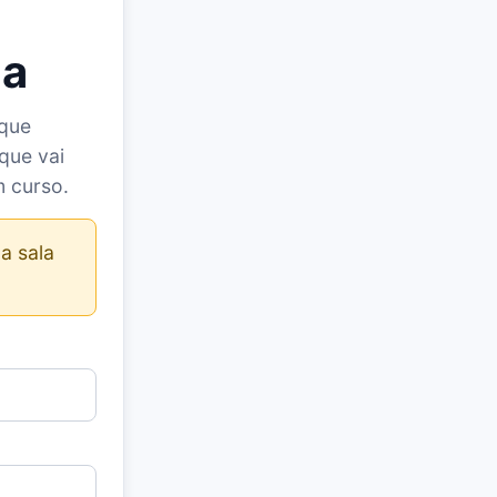
la
 que
que vai
m curso.
a sala