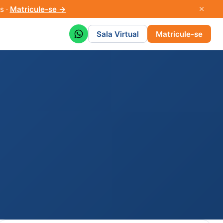
s ·
Matricule-se →
Sala Virtual
Matricule-se