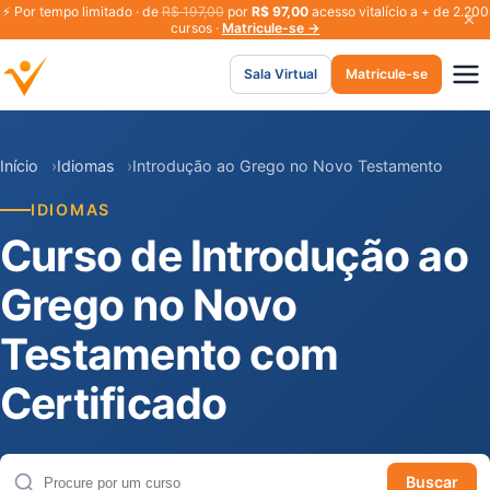
⚡
Por tempo limitado · de
R$ 197,00
por
R$ 97,00
acesso vitalício a + de 2.200
cursos ·
Matricule-se →
Sala Virtual
Matricule-se
Início
Idiomas
Introdução ao Grego no Novo Testamento
IDIOMAS
Curso de Introdução ao
Grego no Novo
Testamento com
Certificado
Buscar