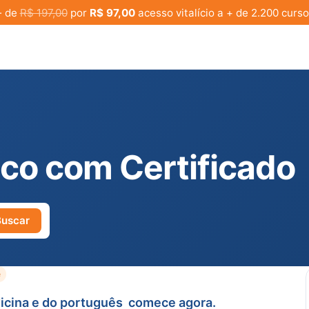
· de
R$ 197,00
por
R$ 97,00
acesso vitalício a + de 2.200 curso
ico com Certificado
Buscar
e
icina e do português  comece agora.