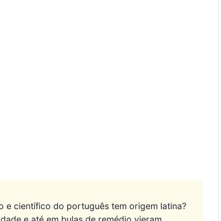
 e científico do português tem origem latina?
ldade e até em bulas de remédio vieram