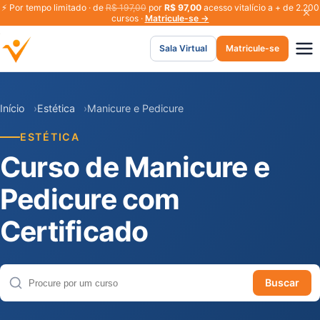
⚡
Por tempo limitado · de
R$ 197,00
por
R$ 97,00
acesso vitalício a + de 2.200
cursos ·
Matricule-se →
Sala Virtual
Matricule-se
Início
Estética
Manicure e Pedicure
ESTÉTICA
Curso de Manicure e
Pedicure com
Certificado
Buscar
Buscar cursos