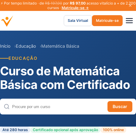
⚡
Por tempo limitado · de
R$ 197,00
por
R$ 97,00
acesso vitalício a + de 2.200
cursos ·
Matricule-se →
Sala Virtual
Matricule-se
Início
Educação
Matemática Básica
EDUCAÇÃO
Curso de Matemática
Básica com Certificado
Buscar
Buscar cursos
Até 280 horas
Certificado opcional após aprovação
100% online