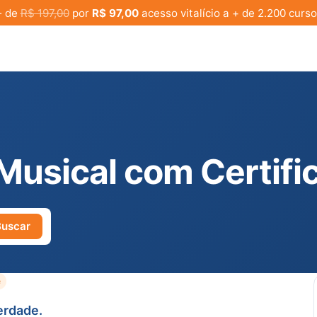
· de
R$ 197,00
por
R$ 97,00
acesso vitalício a + de 2.200 curso
Musical com Certifi
Buscar
e
erdade.