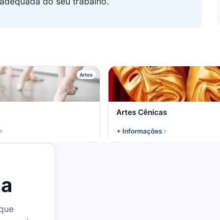
o adequada do seu trabalho.
B
A
Artes
Artes Cênicas
+ Informações
la
 que