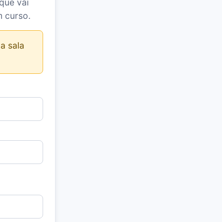
que vai
m curso.
a sala