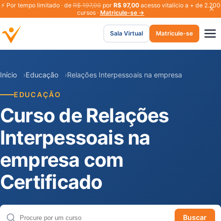
⚡
Por tempo limitado · de
R$ 197,00
por
R$ 97,00
acesso vitalício a + de 2.200
cursos ·
Matricule-se →
Sala Virtual
Matricule-se
Início
Educação
Relações Interpessoais na empresa
EDUCAÇÃO
Curso de Relações
Interpessoais na
empresa com
Certificado
Buscar