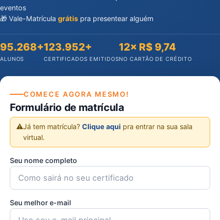
eventos
🎁 Vale-Matrícula
grátis
pra presentear alguém
95.268+
123.952+
12× R$ 9,74
ALUNOS
CERTIFICADOS EMITIDOS
NO CARTÃO DE CRÉDITO
COMECE AGORA MESMO!
Formulário de matrícula
⚠️
Já tem matrícula?
Clique aqui
pra entrar na sua sala
virtual.
Seu nome completo
Seu melhor e-mail