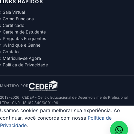
LINKS RÁPIDOS
› Sala Virtual
› Como Funciona
› Certificado
› Carteira de Estudante
› Perguntas Frequentes
› 💰 Indique e Ganhe
› Contato
› Matricule-se Agora
› Política de Privacidade
MANTIDO POR
2013–2026 · CEDEP - Centro Educacional de Desenvolvimento Profissional
LTDA · CNPJ 18.182.849/0001-99
Usamos cookies para melhorar sua experiência. Ao
continuar, você concorda com nossa
Política de
Privacidade
.