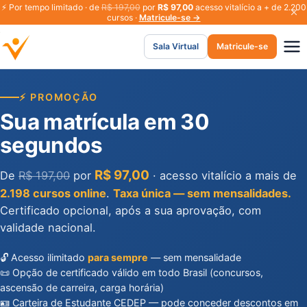
⚡
Por tempo limitado · de
R$ 197,00
por
R$ 97,00
acesso vitalício a + de 2.200
cursos ·
Matricule-se →
Sala Virtual
Matricule-se
⚡ PROMOÇÃO
Sua matrícula em 30
segundos
R$ 97,00
De
R$ 197,00
por
· acesso vitalício a mais de
2.198 cursos online
.
Taxa única — sem mensalidades.
Certificado opcional, após a sua aprovação, com
validade nacional.
🔓 Acesso ilimitado
para sempre
— sem mensalidade
📜 Opção de certificado válido em todo Brasil (concursos,
ascensão de carreira, carga horária)
🪪 Carteira de Estudante CEDEP — pode conceder descontos em