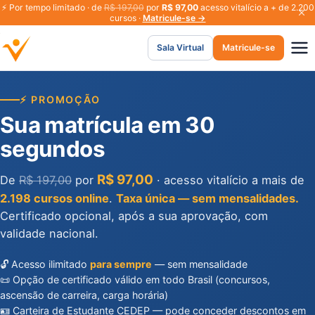
⚡
Por tempo limitado · de
R$ 197,00
por
R$ 97,00
acesso vitalício a + de 2.200
cursos ·
Matricule-se →
Sala Virtual
Matricule-se
⚡ PROMOÇÃO
Sua matrícula em 30
segundos
R$ 97,00
De
R$ 197,00
por
· acesso vitalício a mais de
2.198 cursos online
.
Taxa única — sem mensalidades.
Certificado opcional, após a sua aprovação, com
validade nacional.
🔓 Acesso ilimitado
para sempre
— sem mensalidade
📜 Opção de certificado válido em todo Brasil (concursos,
ascensão de carreira, carga horária)
🪪 Carteira de Estudante CEDEP — pode conceder descontos em