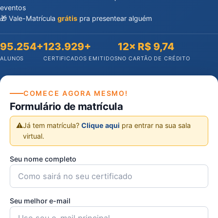
eventos
🎁 Vale-Matrícula
grátis
pra presentear alguém
95.254+
123.929+
12× R$ 9,74
ALUNOS
CERTIFICADOS EMITIDOS
NO CARTÃO DE CRÉDITO
COMECE AGORA MESMO!
Formulário de matrícula
⚠️
Já tem matrícula?
Clique aqui
pra entrar na sua sala
virtual.
Seu nome completo
Seu melhor e-mail