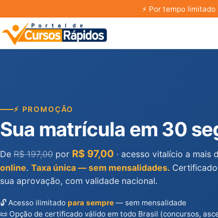
⚡
Por tempo limitado 
⚡ PROMOÇÃO
Sua matrícula em 30 s
R$ 97,00
De
R$ 197,00
por
· acesso vitalício a mais
online
.
Taxa única — sem mensalidades.
Certificado
sua aprovação, com validade nacional.
🔓 Acesso ilimitado
para sempre
— sem mensalidade
📜 Opção de certificado válido em todo Brasil (concursos, asc