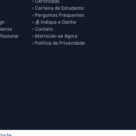
› Certificado
› Carteira de Estudante
› Perguntas Frequentes
ign
› 💰 Indique e Ganhe
biente
› Contato
fissional
› Matricule-se Agora
› Política de Privacidade
idade
.