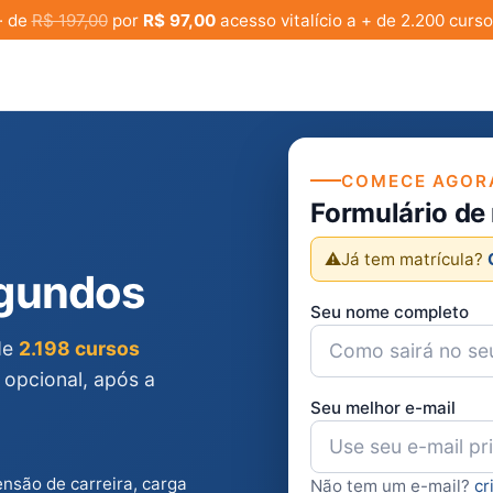
· de
R$ 197,00
por
R$ 97,00
acesso vitalício a + de 2.200 curso
COMECE AGOR
Formulário de
⚠️
Já tem matrícula?
egundos
Seu nome completo
 de
2.198 cursos
 opcional, após a
Seu melhor e-mail
ensão de carreira, carga
Não tem um e-mail?
cr