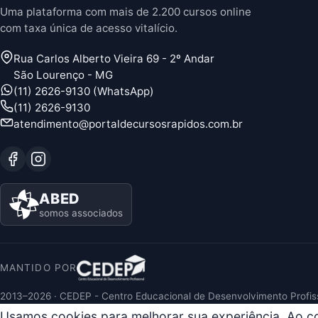
Uma plataforma com mais de 2.200 cursos online
com taxa única de acesso vitalício.
Rua Carlos Alberto Vieira 69 - 2º Andar
São Lourenço - MG
(11) 2626-9130 (WhatsApp)
(11) 2626-9130
atendimento@portaldecursosrapidos.com.br
ABED
somos associados
MANTIDO POR
2013–2026 · CEDEP - Centro Educacional de Desenvolvimento Profis
Usamos cookies para melhorar sua experiência. Ao 