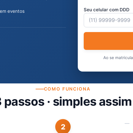
Seu celular com DDD
 em eventos
Ao se matricul
COMO FUNCIONA
 passos · simples assim
2