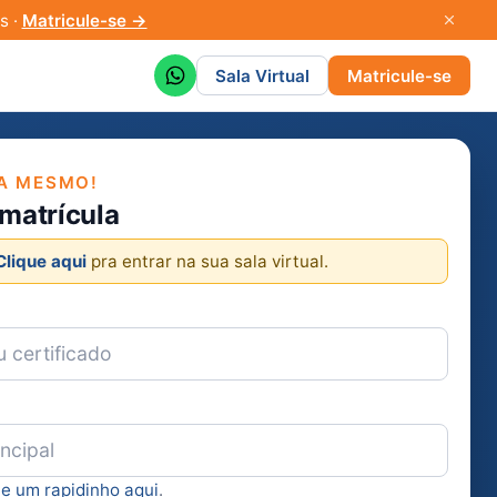
s ·
Matricule-se →
Sala Virtual
Matricule-se
A MESMO!
 matrícula
Clique aqui
pra entrar na sua sala virtual.
ie um rapidinho aqui
.