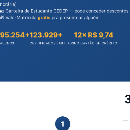
horária)
🪪 Carteira de Estudante CEDEP — pode conceder descontos
🎁 Vale-Matrícula
grátis
pra presentear alguém
95.254+
123.929+
12× R$ 9,74
ALUNOS
CERTIFICADOS EMITIDOS
NO CARTÃO DE CRÉDITO
3
1