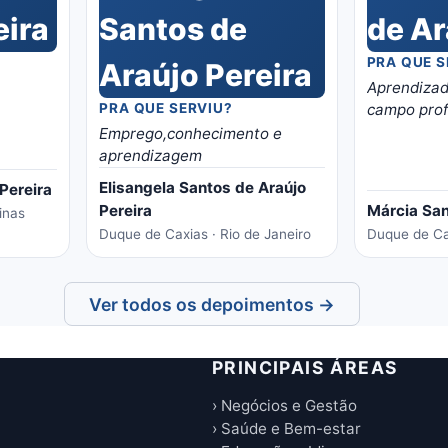
PRA QUE S
Aprendizad
PRA QUE SERVIU?
campo prof
Emprego,conhecimento e
aprendizagem
Elisangela Santos de Araújo
Pereira
Pereira
Márcia San
inas
Duque de Caxias · Rio de Janeiro
Duque de Cax
Ver todos os depoimentos →
PRINCIPAIS ÁREAS
› Negócios e Gestão
› Saúde e Bem-estar