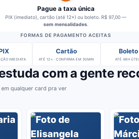
Pague a taxa única
PIX (imediato), cartão (até 12×) ou boleto. R$ 97,00 —
sem mensalidades
.
FORMAS DE PAGAMENTO ACEITAS
PIX
Cartão
Boleto
ÇÃO IMEDIATA
ATÉ 12× · CONFIRMA EM 30MIN
ATÉ 48H ÚTE
 estuda com a gente re
 em qualquer card pra ver