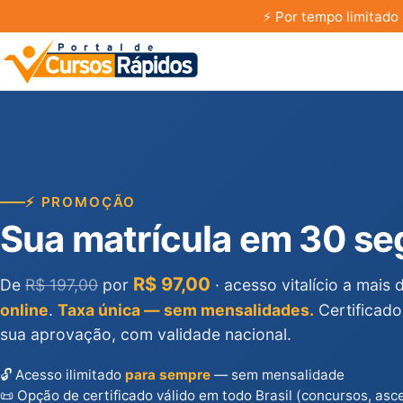
⚡
Por tempo limitado 
⚡ PROMOÇÃO
Sua matrícula em 30 s
R$ 97,00
De
R$ 197,00
por
· acesso vitalício a mais
online
.
Taxa única — sem mensalidades.
Certificado
sua aprovação, com validade nacional.
🔓 Acesso ilimitado
para sempre
— sem mensalidade
📜 Opção de certificado válido em todo Brasil (concursos, asc