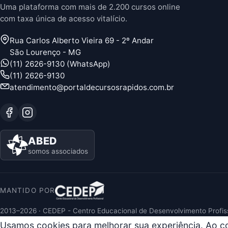
Uma plataforma com mais de 2.200 cursos online
com taxa única de acesso vitalício.
Rua Carlos Alberto Vieira 69 - 2º Andar
São Lourenço - MG
(11) 2626-9130 (WhatsApp)
(11) 2626-9130
atendimento@portaldecursosrapidos.com.br
ABED
somos associados
MANTIDO POR
2013–2026 · CEDEP - Centro Educacional de Desenvolvimento Profis
Usamos cookies para melhorar sua experiência. Ao 