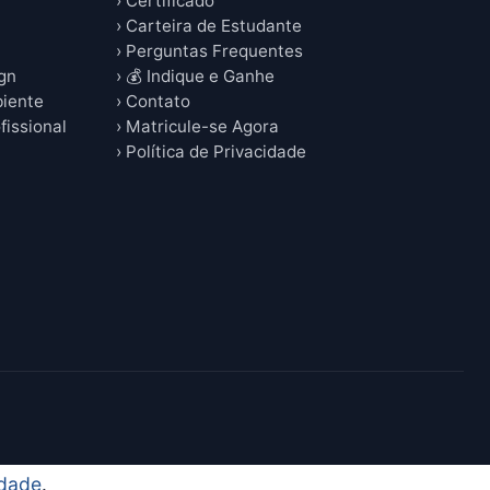
› Certificado
› Carteira de Estudante
› Perguntas Frequentes
ign
› 💰 Indique e Ganhe
biente
› Contato
fissional
› Matricule-se Agora
› Política de Privacidade
idade
.