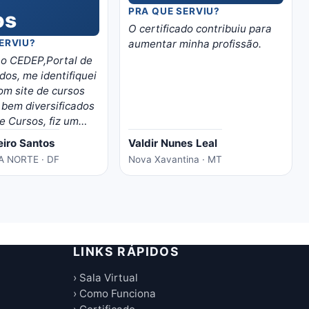
PRA QUE SERVIU?
O certificado contribuiu para
ERVIU?
aumentar minha profissão.
o CEDEP,Portal de
dos, me identifiquei
om site de cursos
 bem diversificados
e Cursos, fiz um
manutenção em
eiro Santos
Valdir Nunes Leal
, moro em Brasilia,
 NORTE · DF
Nova Xavantina · MT
iu boas
des de trabalho
 para mim, trabalho
s minhas horas
material é bem
 separado por
LINKS RÁPIDOS
térias, recomendo
instrutivo e traz
› Sala Virtual
to certo!
› Como Funciona