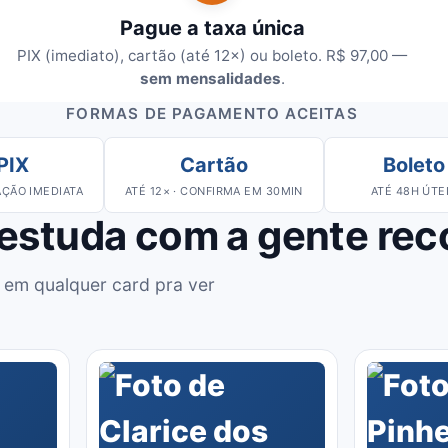
Pague a taxa única
PIX (imediato), cartão (até 12×) ou boleto. R$ 97,00 —
sem mensalidades
.
FORMAS DE PAGAMENTO ACEITAS
PIX
Cartão
Boleto
ÇÃO IMEDIATA
ATÉ 12× · CONFIRMA EM 30MIN
ATÉ 48H ÚTE
 estuda com a gente re
 em qualquer card pra ver