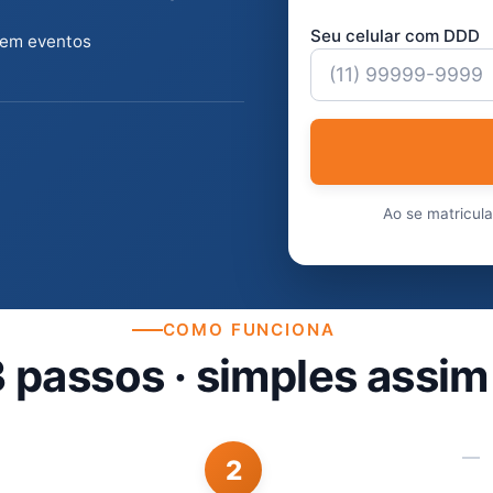
Seu celular com DDD
 em eventos
Ao se matricul
COMO FUNCIONA
 passos · simples assim
2