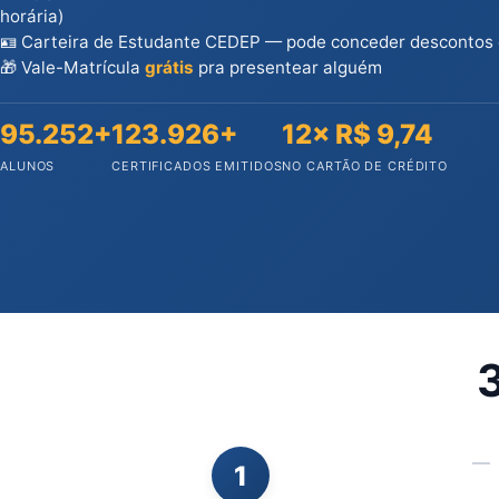
horária)
🪪 Carteira de Estudante CEDEP — pode conceder descontos
🎁 Vale-Matrícula
grátis
pra presentear alguém
95.252+
123.926+
12× R$ 9,74
ALUNOS
CERTIFICADOS EMITIDOS
NO CARTÃO DE CRÉDITO
3
1