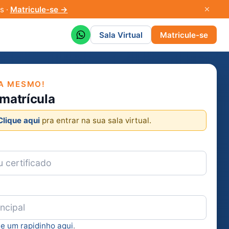
s ·
Matricule-se →
Sala Virtual
Matricule-se
A MESMO!
 matrícula
Clique aqui
pra entrar na sua sala virtual.
ie um rapidinho aqui
.