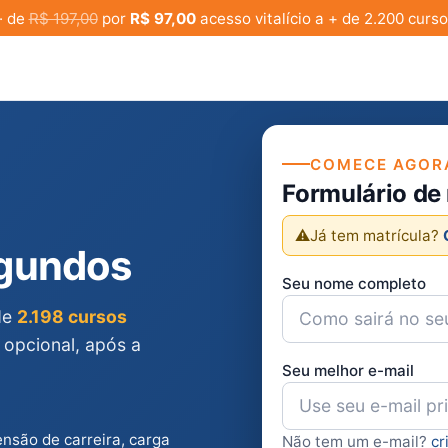
· de
R$ 197,00
por
R$ 97,00
acesso vitalício a + de 2.200 curso
COMECE AGOR
Formulário de
⚠️
Já tem matrícula?
egundos
Seu nome completo
 de
2.198 cursos
 opcional, após a
Seu melhor e-mail
ensão de carreira, carga
Não tem um e-mail?
cr