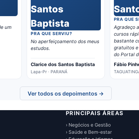
PRA QUE S
 de um
Agradeço a
PRA QUE SERVIU?
cursos rápi
bastante c
No aperfeiçoamento dos meus
gratuitos e
estudos.
do Portal d
curso de 
Clarice dos Santos Baptista
Fábio Pinh
videogames
Lapa-Pr · PARANÁ
TAGUATINGA
o curso abr
oportunida
nessa área
Ver todos os depoimentos →
em casa na
vagas e o 
eladorado,
PRINCIPAIS ÁREAS
temas e ma
o portal, é 
› Negócios e Gestão
conhecimen
› Saúde e Bem-estar