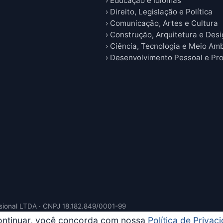
› Educação e Idiomas
› Direito, Legislação e Política
› Comunicação, Artes e Cultura
› Construção, Arquitetura e Des
› Ciência, Tecnologia e Meio Am
› Desenvolvimento Pessoal e Pro
sional LTDA · CNPJ 18.182.849/0001-99
continuar, você concorda com nossa
Política de Privac