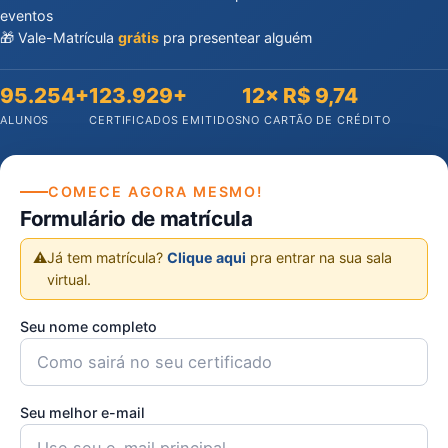
eventos
🎁 Vale-Matrícula
grátis
pra presentear alguém
95.254+
123.929+
12× R$ 9,74
ALUNOS
CERTIFICADOS EMITIDOS
NO CARTÃO DE CRÉDITO
COMECE AGORA MESMO!
Formulário de matrícula
⚠️
Já tem matrícula?
Clique aqui
pra entrar na sua sala
virtual.
Seu nome completo
Seu melhor e-mail