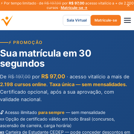
⚡
Por tempo limitado · de
R$ 197,00
por
R$ 97,00
acesso vitalício a + de 2.200
cursos ·
Matricule-se →
Sala Virtual
Matricule-se
⚡ PROMOÇÃO
Sua matrícula em 30
segundos
R$ 97,00
De
R$ 197,00
por
· acesso vitalício a mais de
2.198 cursos online
.
Taxa única — sem mensalidades.
Certificado opcional, após a sua aprovação, com
validade nacional.
🔓 Acesso ilimitado
para sempre
— sem mensalidade
📜 Opção de certificado válido em todo Brasil (concursos,
ascensão de carreira, carga horária)
🪪 Carteira de Estudante CEDEP — pode conceder descontos em