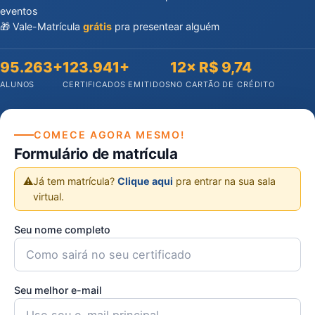
eventos
🎁 Vale-Matrícula
grátis
pra presentear alguém
95.263+
123.941+
12× R$ 9,74
ALUNOS
CERTIFICADOS EMITIDOS
NO CARTÃO DE CRÉDITO
COMECE AGORA MESMO!
Formulário de matrícula
⚠️
Já tem matrícula?
Clique aqui
pra entrar na sua sala
virtual.
Seu nome completo
Seu melhor e-mail