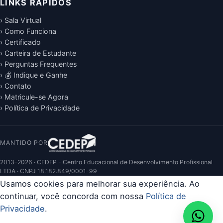
LINKS RÁPIDOS
› Sala Virtual
› Como Funciona
› Certificado
› Carteira de Estudante
› Perguntas Frequentes
› 💰 Indique e Ganhe
› Contato
› Matricule-se Agora
› Política de Privacidade
MANTIDO POR
2013–2026 · CEDEP - Centro Educacional de Desenvolvimento Profissional
LTDA · CNPJ 18.182.849/0001-99
Usamos cookies para melhorar sua experiência. Ao
continuar, você concorda com nossa
Política de
Privacidade
.