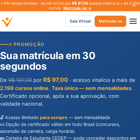
⚡
Por tempo limitado · de
R$ 197,00
por
R$ 97,00
acesso vitalício a + de 2.200
cursos ·
Matricule-se →
Sala Virtual
Matricule-se
⚡ PROMOÇÃO
Sua matrícula em 30
segundos
R$ 97,00
De
R$ 197,00
por
· acesso vitalício a mais de
2.198 cursos online
.
Taxa única — sem mensalidades.
Certificado opcional, após a sua aprovação, com
validade nacional.
🔓 Acesso ilimitado
para sempre
— sem mensalidade
📜 Opção de certificado válido em todo Brasil (concursos,
ascensão de carreira, carga horária)
🪪 Carteira de Estudante CEDEP — pode conceder descontos em