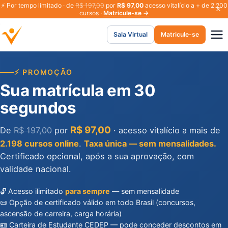
⚡
Por tempo limitado · de
R$ 197,00
por
R$ 97,00
acesso vitalício a + de 2.200
cursos ·
Matricule-se →
Sala Virtual
Matricule-se
⚡ PROMOÇÃO
Sua matrícula em 30
segundos
R$ 97,00
De
R$ 197,00
por
· acesso vitalício a mais de
2.198 cursos online
.
Taxa única — sem mensalidades.
Certificado opcional, após a sua aprovação, com
validade nacional.
🔓 Acesso ilimitado
para sempre
— sem mensalidade
📜 Opção de certificado válido em todo Brasil (concursos,
ascensão de carreira, carga horária)
🪪 Carteira de Estudante CEDEP — pode conceder descontos em