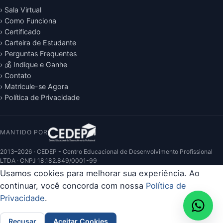
› Sala Virtual
› Como Funciona
› Certificado
› Carteira de Estudante
› Perguntas Frequentes
› 💰 Indique e Ganhe
› Contato
› Matricule-se Agora
› Política de Privacidade
MANTIDO POR
2013–2026 · CEDEP - Centro Educacional de Desenvolvimento Profissional
LTDA · CNPJ 18.182.849/0001-99
Usamos cookies para melhorar sua experiência. Ao
continuar, você concorda com nossa
Política de
Privacidade
.
Recusar
Aceitar Cookies