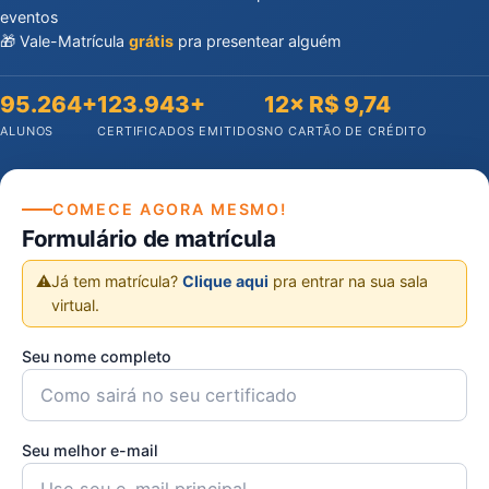
eventos
🎁 Vale-Matrícula
grátis
pra presentear alguém
95.264+
123.943+
12× R$ 9,74
ALUNOS
CERTIFICADOS EMITIDOS
NO CARTÃO DE CRÉDITO
COMECE AGORA MESMO!
Formulário de matrícula
⚠️
Já tem matrícula?
Clique aqui
pra entrar na sua sala
virtual.
Seu nome completo
Seu melhor e-mail