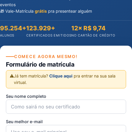
eventos
🎁 Vale-Matrícula
grátis
pra presentear alguém
95.254+
123.929+
12× R$ 9,74
ALUNOS
CERTIFICADOS EMITIDOS
NO CARTÃO DE CRÉDITO
COMECE AGORA MESMO!
Formulário de matrícula
⚠️
Já tem matrícula?
Clique aqui
pra entrar na sua sala
virtual.
Seu nome completo
Seu melhor e-mail