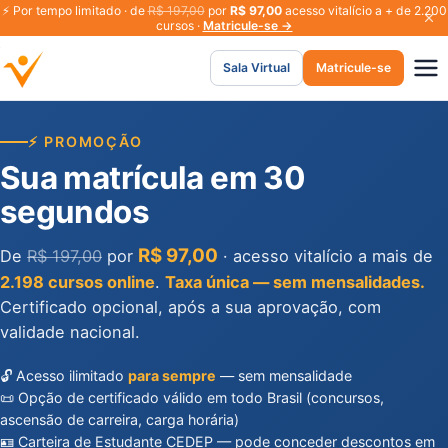
⚡
Por tempo limitado · de
R$ 197,00
por
R$ 97,00
acesso vitalício a + de 2.200
cursos ·
Matricule-se →
Sala Virtual
Matricule-se
⚡ PROMOÇÃO
Sua matrícula em 30
segundos
R$ 97,00
De
R$ 197,00
por
· acesso vitalício a mais de
2.198 cursos online
.
Taxa única — sem mensalidades.
Certificado opcional, após a sua aprovação, com
validade nacional.
🔓 Acesso ilimitado
para sempre
— sem mensalidade
📜 Opção de certificado válido em todo Brasil (concursos,
ascensão de carreira, carga horária)
🪪 Carteira de Estudante CEDEP — pode conceder descontos em