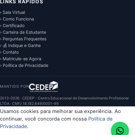
LINKS RÁPIDOS
› Sala Virtual
› Como Funciona
› Certificado
› Carteira de Estudante
› Perguntas Frequentes
› 💰 Indique e Ganhe
› Contato
› Matricule-se Agora
› Política de Privacidade
MANTIDO POR
2013–2026 · CEDEP - Centro Educacional de Desenvolvimento Profissional
LTDA · CNPJ 18.182.849/0001-99
Usamos cookies para melhorar sua experiência. Ao
continuar, você concorda com nossa
Política de
Privacidade
.