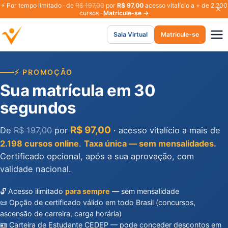
⚡
Por tempo limitado · de
R$ 197,00
por
R$ 97,00
acesso vitalício a + de 2.200
cursos ·
Matricule-se →
Sala Virtual
Matricule-se
⚡ PROMOÇÃO
Sua matrícula em 30
segundos
R$ 97,00
De
R$ 197,00
por
· acesso vitalício a mais de
2.198 cursos online
.
Taxa única — sem mensalidades.
Certificado opcional, após a sua aprovação, com
validade nacional.
🔓 Acesso ilimitado
para sempre
— sem mensalidade
📜 Opção de certificado válido em todo Brasil (concursos,
ascensão de carreira, carga horária)
🪪 Carteira de Estudante CEDEP — pode conceder descontos em