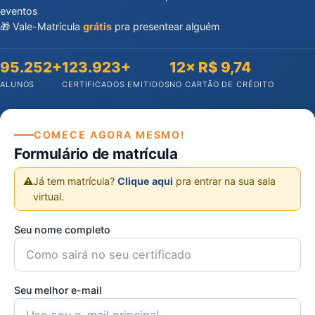
eventos
🎁 Vale-Matrícula
grátis
pra presentear alguém
95.252+
123.923+
12× R$ 9,74
ALUNOS
CERTIFICADOS EMITIDOS
NO CARTÃO DE CRÉDITO
COMECE AGORA MESMO!
Formulário de matrícula
⚠️
Já tem matrícula?
Clique aqui
pra entrar na sua sala
virtual.
Seu nome completo
Seu melhor e-mail