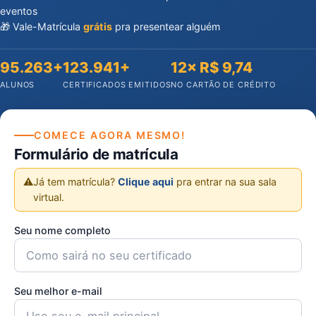
eventos
🎁 Vale-Matrícula
grátis
pra presentear alguém
95.263+
123.941+
12× R$ 9,74
ALUNOS
CERTIFICADOS EMITIDOS
NO CARTÃO DE CRÉDITO
COMECE AGORA MESMO!
Formulário de matrícula
⚠️
Já tem matrícula?
Clique aqui
pra entrar na sua sala
virtual.
Seu nome completo
Seu melhor e-mail