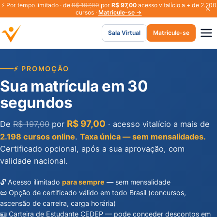
⚡
Por tempo limitado · de
R$ 197,00
por
R$ 97,00
acesso vitalício a + de 2.200
cursos ·
Matricule-se →
Sala Virtual
Matricule-se
⚡ PROMOÇÃO
Sua matrícula em 30
segundos
R$ 97,00
De
R$ 197,00
por
· acesso vitalício a mais de
2.198 cursos online
.
Taxa única — sem mensalidades.
Certificado opcional, após a sua aprovação, com
validade nacional.
🔓 Acesso ilimitado
para sempre
— sem mensalidade
📜 Opção de certificado válido em todo Brasil (concursos,
ascensão de carreira, carga horária)
🪪 Carteira de Estudante CEDEP — pode conceder descontos em