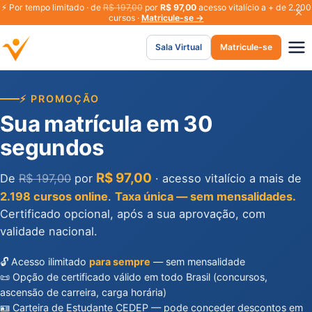
⚡
Por tempo limitado · de
R$ 197,00
por
R$ 97,00
acesso vitalício a + de 2.200
cursos ·
Matricule-se →
Sala Virtual
Matricule-se
⚡ PROMOÇÃO
Sua matrícula em 30
segundos
R$ 97,00
De
R$ 197,00
por
· acesso vitalício a mais de
2.198 cursos online
.
Taxa única — sem mensalidades.
Certificado opcional, após a sua aprovação, com
validade nacional.
🔓 Acesso ilimitado
para sempre
— sem mensalidade
📜 Opção de certificado válido em todo Brasil (concursos,
ascensão de carreira, carga horária)
🪪 Carteira de Estudante CEDEP — pode conceder descontos em