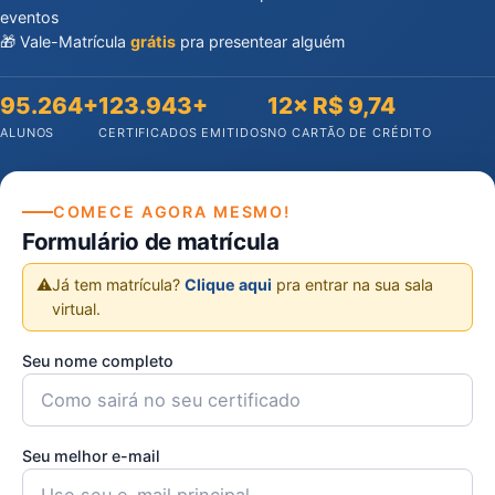
eventos
🎁 Vale-Matrícula
grátis
pra presentear alguém
95.264+
123.943+
12× R$ 9,74
ALUNOS
CERTIFICADOS EMITIDOS
NO CARTÃO DE CRÉDITO
COMECE AGORA MESMO!
Formulário de matrícula
⚠️
Já tem matrícula?
Clique aqui
pra entrar na sua sala
virtual.
Seu nome completo
Seu melhor e-mail