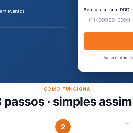
Seu celular com DDD
 em eventos
Ao se matricul
COMO FUNCIONA
 passos · simples assim
2