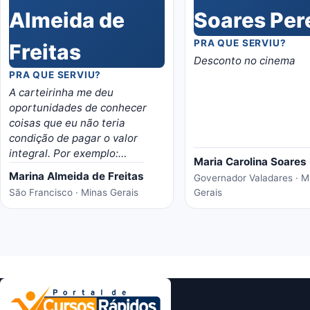
PRA QUE SERVIU?
Desconto no cinema
PRA QUE SERVIU?
A carteirinha me deu
oportunidades de conhecer
coisas que eu não teria
condição de pagar o valor
integral. Por exemplo:
Maria Carolina Soares 
ingressos de shows, ingressos
Marina Almeida de Freitas
Governador Valadares · M
de cinema, etc. Super indico
São Francisco · Minas Gerais
Gerais
para todos!