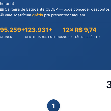
horária)
🪪 Carteira de Estudante CEDEP — pode conceder descontos
🎁 Vale-Matrícula
grátis
pra presentear alguém
95.259+
123.931+
12× R$ 9,74
ALUNOS
CERTIFICADOS EMITIDOS
NO CARTÃO DE CRÉDITO
3
1