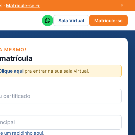
s ·
Matricule-se →
Sala Virtual
Matricule-se
A MESMO!
 matrícula
Clique aqui
pra entrar na sua sala virtual.
ie um rapidinho aqui
.