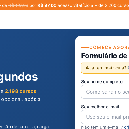
· de
R$ 197,00
por
R$ 97,00
acesso vitalício a + de 2.200 curso
COMECE AGOR
Formulário de
⚠️
Já tem matrícula?
egundos
Seu nome completo
 de
2.198 cursos
 opcional, após a
Seu melhor e-mail
ensão de carreira, carga
Não tem um e-mail?
cr