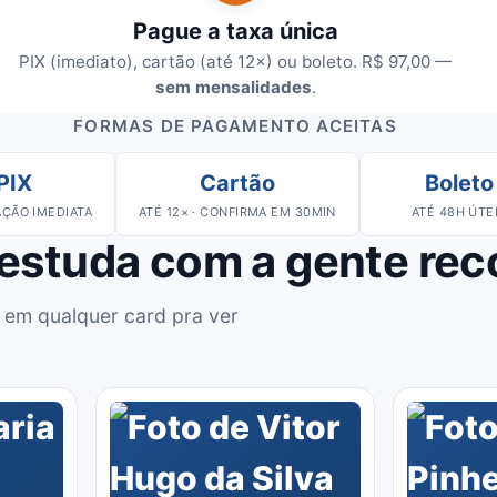
Pague a taxa única
PIX (imediato), cartão (até 12×) ou boleto. R$ 97,00 —
sem mensalidades
.
FORMAS DE PAGAMENTO ACEITAS
PIX
Cartão
Boleto
ÇÃO IMEDIATA
ATÉ 12× · CONFIRMA EM 30MIN
ATÉ 48H ÚTE
 estuda com a gente re
 em qualquer card pra ver