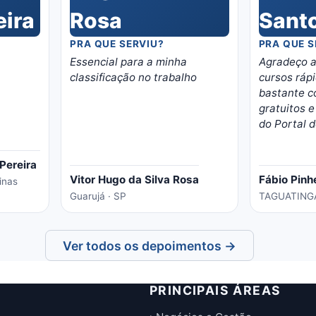
PRA QUE SERVIU?
PRA QUE S
Essencial para a minha
Agradeço a
classificação no trabalho
cursos rápi
bastante c
gratuitos e
do Portal d
curso de 
videogames
Pereira
o curso abr
Vitor Hugo da Silva Rosa
Fábio Pinh
inas
oportunida
Guarujá · SP
TAGUATINGA
nessa área
em casa na
vagas e o 
Ver todos os depoimentos →
eladorado,
temas e ma
o portal, é 
PRINCIPAIS ÁREAS
conhecimen