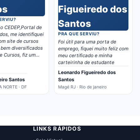
ERVIU?
o CEDEP,Portal de
dos, me identifiquei
PRA QUE SERVIU?
om site de cursos
Foi útil para uma porta de
 bem diversificados
emprego, fiquei muito feliz com
e Cursos, fiz um
meu certificado e minha
manutenção em
carteirinha de estudante
, moro em Brasilia,
Leonardo Figueiredo dos
iu boas
eiro Santos
Santos
des de trabalho
 NORTE · DF
Magé RJ · Rio de janeiro
 para mim, trabalho
s minhas horas
material é bem
 separado por
térias, recomendo
instrutivo e traz
LINKS RÁPIDOS
to certo!