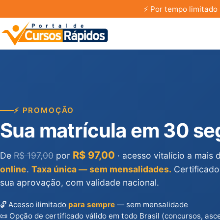
⚡
Por tempo limitado 
⚡ PROMOÇÃO
Sua matrícula em 30 s
R$ 97,00
De
R$ 197,00
por
· acesso vitalício a mais
online
.
Taxa única — sem mensalidades.
Certificado
sua aprovação, com validade nacional.
🔓 Acesso ilimitado
para sempre
— sem mensalidade
📜 Opção de certificado válido em todo Brasil (concursos, asc