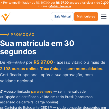
⚡
Por tempo limitado · de
R$ 197,00
por
R$ 97,00
acesso vitalício a + de 2.200
cursos ·
Matricule-se →
Sala Virtual
Matricule-se
⚡ PROMOÇÃO
Sua matrícula em 30
segundos
R$ 97,00
De
R$ 197,00
por
· acesso vitalício a mais de
2.198 cursos online
.
Taxa única — sem mensalidades.
Certificado opcional, após a sua aprovação, com
validade nacional.
🔓 Acesso ilimitado
para sempre
— sem mensalidade
📜 Opção de certificado válido em todo Brasil (concursos,
ascensão de carreira, carga horária)
🪪 Carteira de Estudante CEDEP — pode conceder descontos em