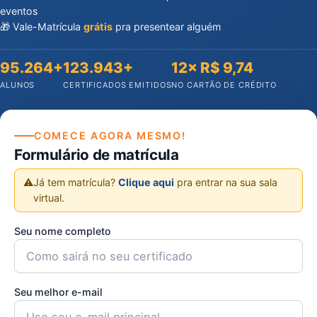
eventos
🎁 Vale-Matrícula
grátis
pra presentear alguém
95.264+
123.943+
12× R$ 9,74
ALUNOS
CERTIFICADOS EMITIDOS
NO CARTÃO DE CRÉDITO
COMECE AGORA MESMO!
Formulário de matrícula
⚠️
Já tem matrícula?
Clique aqui
pra entrar na sua sala
virtual.
Seu nome completo
Seu melhor e-mail