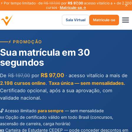
⚡
Por tempo limitado · de
R$ 197,00
por
R$ 97,00
acesso vitalício a + de 2.200
cursos ·
Matricule-se →
Sala Virtual
Matricule-se
⚡ PROMOÇÃO
Sua matrícula em 30
segundos
R$ 97,00
De
R$ 197,00
por
· acesso vitalício a mais de
2.198 cursos online
.
Taxa única — sem mensalidades.
Certificado opcional, após a sua aprovação, com
validade nacional.
🔓 Acesso ilimitado
para sempre
— sem mensalidade
📜 Opção de certificado válido em todo Brasil (concursos,
ascensão de carreira, carga horária)
🪪 Carteira de Estudante CEDEP — pode conceder descontos em