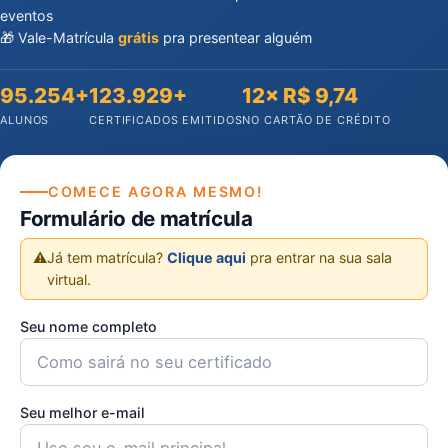
eventos
🎁 Vale-Matrícula
grátis
pra presentear alguém
95.254+
123.929+
12× R$ 9,74
ALUNOS
CERTIFICADOS EMITIDOS
NO CARTÃO DE CRÉDITO
COMECE AGORA MESMO!
Formulário de matrícula
⚠️
Já tem matrícula?
Clique aqui
pra entrar na sua sala
virtual.
Seu nome completo
Seu melhor e-mail