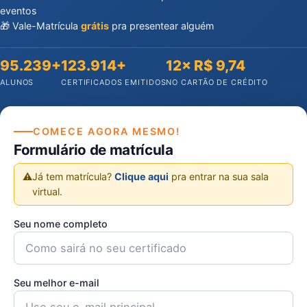
eventos
🎁 Vale-Matrícula
grátis
pra presentear alguém
95.239+
123.914+
12× R$ 9,74
ALUNOS
CERTIFICADOS EMITIDOS
NO CARTÃO DE CRÉDITO
COMECE AGORA MESMO!
Formulário de matrícula
⚠️
Já tem matrícula?
Clique aqui
pra entrar na sua sala
virtual.
Seu nome completo
Seu melhor e-mail