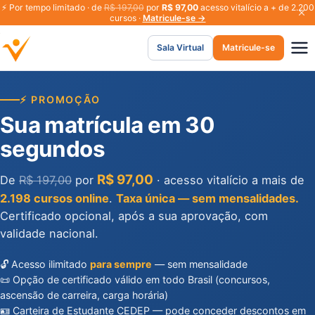
⚡
Por tempo limitado · de
R$ 197,00
por
R$ 97,00
acesso vitalício a + de 2.200
cursos ·
Matricule-se →
Sala Virtual
Matricule-se
⚡ PROMOÇÃO
Sua matrícula em 30
segundos
R$ 97,00
De
R$ 197,00
por
· acesso vitalício a mais de
2.198 cursos online
.
Taxa única — sem mensalidades.
Certificado opcional, após a sua aprovação, com
validade nacional.
🔓 Acesso ilimitado
para sempre
— sem mensalidade
📜 Opção de certificado válido em todo Brasil (concursos,
ascensão de carreira, carga horária)
🪪 Carteira de Estudante CEDEP — pode conceder descontos em