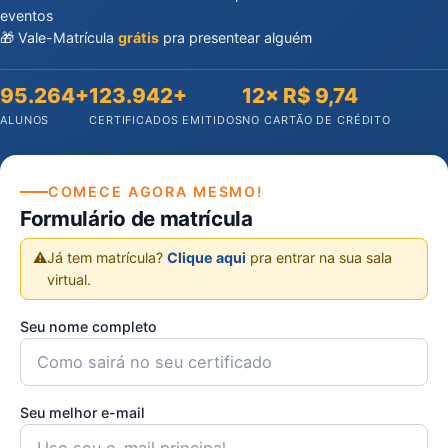
eventos
🎁 Vale-Matrícula
grátis
pra presentear alguém
95.264+
123.942+
12× R$ 9,74
ALUNOS
CERTIFICADOS EMITIDOS
NO CARTÃO DE CRÉDITO
COMECE AGORA MESMO!
Formulário de matrícula
⚠️
Já tem matrícula?
Clique aqui
pra entrar na sua sala
virtual.
Seu nome completo
Seu melhor e-mail