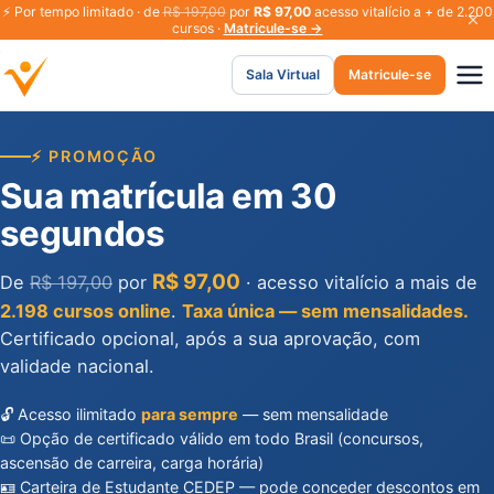
⚡
Por tempo limitado · de
R$ 197,00
por
R$ 97,00
acesso vitalício a + de 2.200
cursos ·
Matricule-se →
Sala Virtual
Matricule-se
⚡ PROMOÇÃO
Sua matrícula em 30
segundos
R$ 97,00
De
R$ 197,00
por
· acesso vitalício a mais de
2.198 cursos online
.
Taxa única — sem mensalidades.
Certificado opcional, após a sua aprovação, com
validade nacional.
🔓 Acesso ilimitado
para sempre
— sem mensalidade
📜 Opção de certificado válido em todo Brasil (concursos,
ascensão de carreira, carga horária)
🪪 Carteira de Estudante CEDEP — pode conceder descontos em