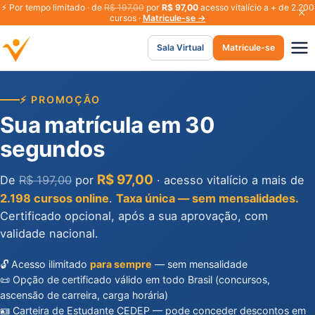
⚡
Por tempo limitado · de
R$ 197,00
por
R$ 97,00
acesso vitalício a + de 2.200
cursos ·
Matricule-se →
Sala Virtual
Matricule-se
⚡ PROMOÇÃO
Sua matrícula em 30
segundos
R$ 97,00
De
R$ 197,00
por
· acesso vitalício a mais de
2.198 cursos online
.
Taxa única — sem mensalidades.
Certificado opcional, após a sua aprovação, com
validade nacional.
🔓 Acesso ilimitado
para sempre
— sem mensalidade
📜 Opção de certificado válido em todo Brasil (concursos,
ascensão de carreira, carga horária)
🪪 Carteira de Estudante CEDEP — pode conceder descontos em