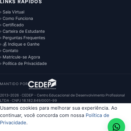
LINKS RÁPIDOS
› Sala Virtual
› Como Funciona
› Certificado
› Carteira de Estudante
› Perguntas Frequentes
› 💰 Indique e Ganhe
› Contato
› Matricule-se Agora
› Política de Privacidade
MANTIDO POR
2013–2026 · CEDEP - Centro Educacional de Desenvolvimento Profissional
LTDA · CNPJ 18.182.849/0001-99
Usamos cookies para melhorar sua experiência. Ao
continuar, você concorda com nossa
Política de
Privacidade
.