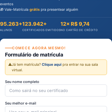
eventos
🎁 Vale-Matrícula
grátis
pra presentear alguém
95.263+
123.942+
12× R$ 9,74
ALUNOS
CERTIFICADOS EMITIDOS
NO CARTÃO DE CRÉDITO
COMECE AGORA MESMO!
Formulário de matrícula
⚠️
Já tem matrícula?
Clique aqui
pra entrar na sua sala
virtual.
Seu nome completo
Seu melhor e-mail