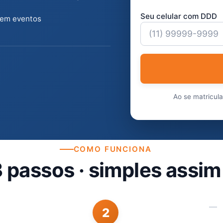
Seu celular com DDD
 em eventos
Ao se matricul
COMO FUNCIONA
 passos · simples assim
2