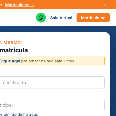
s ·
Matricule-se →
Sala Virtual
Matricule-se
A MESMO!
 matrícula
Clique aqui
pra entrar na sua sala virtual.
ie um rapidinho aqui
.