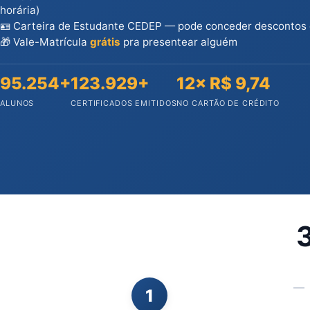
horária)
🪪 Carteira de Estudante CEDEP — pode conceder descontos
🎁 Vale-Matrícula
grátis
pra presentear alguém
95.254+
123.929+
12× R$ 9,74
ALUNOS
CERTIFICADOS EMITIDOS
NO CARTÃO DE CRÉDITO
3
1