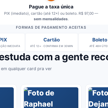
Pague a taxa única
PIX (imediato), cartão (até 12×) ou boleto. R$ 97,00 —
sem mensalidades
.
FORMAS DE PAGAMENTO ACEITAS
PIX
Cartão
Boleto
ÇÃO IMEDIATA
ATÉ 12× · CONFIRMA EM 30MIN
ATÉ 48H ÚTE
 estuda com a gente re
 em qualquer card pra ver