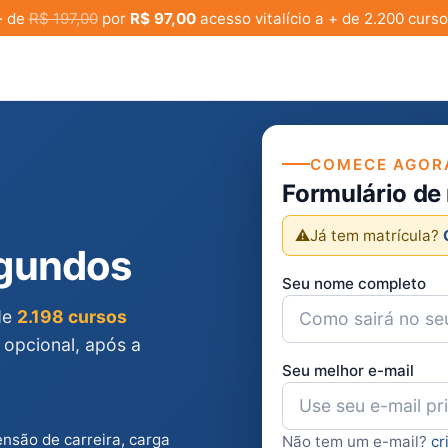
· de
R$ 197,00
por
R$ 97,00
acesso vitalício a + de 2.200 curso
COMECE AGOR
Formulário de
⚠️
Já tem matrícula?
egundos
Seu nome completo
 de
2.198 cursos
 opcional, após a
Seu melhor e-mail
ensão de carreira, carga
Não tem um e-mail?
cr