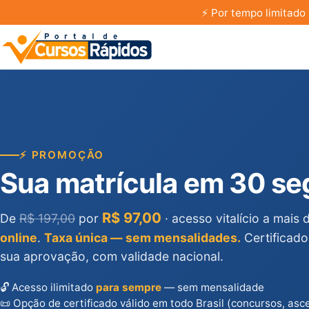
⚡
Por tempo limitado 
⚡ PROMOÇÃO
Sua matrícula em 30 s
R$ 97,00
De
R$ 197,00
por
· acesso vitalício a mais
online
.
Taxa única — sem mensalidades.
Certificado
sua aprovação, com validade nacional.
🔓 Acesso ilimitado
para sempre
— sem mensalidade
📜 Opção de certificado válido em todo Brasil (concursos, asc