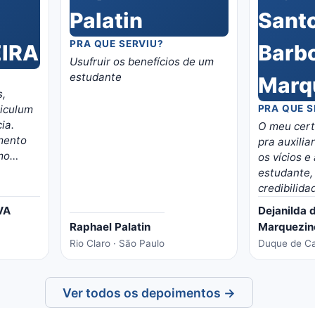
PRA QUE SERVIU?
Usufruir os benefícios de um
estudante
s,
riculum
PRA QUE S
ia.
O meu certi
mento
pra auxilia
mo
os vícios e
estudante, me deu mai
credibilida
VA
Dejanilda 
Raphael Palatin
Marquezin
Rio Claro · São Paulo
Duque de Cax
Ver todos os depoimentos →