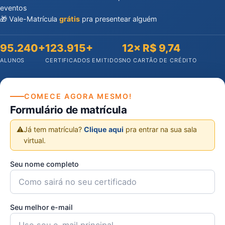
eventos
🎁 Vale-Matrícula
grátis
pra presentear alguém
95.240+
123.915+
12× R$ 9,74
ALUNOS
CERTIFICADOS EMITIDOS
NO CARTÃO DE CRÉDITO
COMECE AGORA MESMO!
Formulário de matrícula
⚠️
Já tem matrícula?
Clique aqui
pra entrar na sua sala
virtual.
Seu nome completo
Seu melhor e-mail