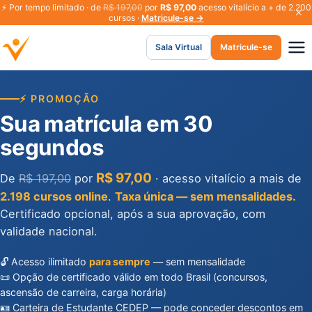
⚡
Por tempo limitado · de
R$ 197,00
por
R$ 97,00
acesso vitalício a + de 2.200
cursos ·
Matricule-se →
Sala Virtual
Matricule-se
⚡ PROMOÇÃO
Sua matrícula em 30
segundos
R$ 97,00
De
R$ 197,00
por
· acesso vitalício a mais de
2.198 cursos online
.
Taxa única — sem mensalidades.
Certificado opcional, após a sua aprovação, com
validade nacional.
🔓 Acesso ilimitado
para sempre
— sem mensalidade
📜 Opção de certificado válido em todo Brasil (concursos,
ascensão de carreira, carga horária)
🪪 Carteira de Estudante CEDEP — pode conceder descontos em