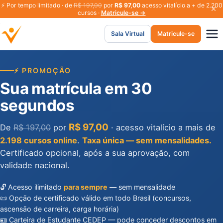
⚡
Por tempo limitado · de
R$ 197,00
por
R$ 97,00
acesso vitalício a + de 2.200
cursos ·
Matricule-se →
Sala Virtual
Matricule-se
⚡ PROMOÇÃO
Sua matrícula em 30
segundos
R$ 97,00
De
R$ 197,00
por
· acesso vitalício a mais de
2.198 cursos online
.
Taxa única — sem mensalidades.
Certificado opcional, após a sua aprovação, com
validade nacional.
🔓 Acesso ilimitado
para sempre
— sem mensalidade
📜 Opção de certificado válido em todo Brasil (concursos,
ascensão de carreira, carga horária)
🪪 Carteira de Estudante CEDEP — pode conceder descontos em