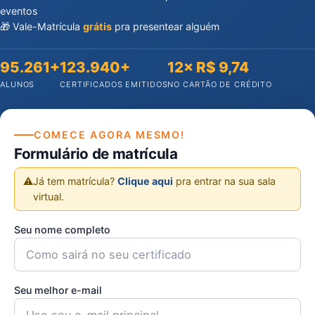
eventos
🎁 Vale-Matrícula
grátis
pra presentear alguém
95.261+
123.940+
12× R$ 9,74
ALUNOS
CERTIFICADOS EMITIDOS
NO CARTÃO DE CRÉDITO
COMECE AGORA MESMO!
Formulário de matrícula
⚠️
Já tem matrícula?
Clique aqui
pra entrar na sua sala
virtual.
Seu nome completo
Seu melhor e-mail