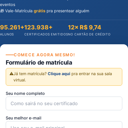
eventos
🎁 Vale-Matrícula
grátis
pra presentear alguém
95.261+
123.938+
12× R$ 9,74
ALUNOS
CERTIFICADOS EMITIDOS
NO CARTÃO DE CRÉDITO
COMECE AGORA MESMO!
Formulário de matrícula
⚠️
Já tem matrícula?
Clique aqui
pra entrar na sua sala
virtual.
Seu nome completo
Seu melhor e-mail