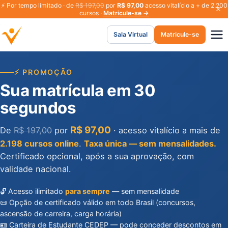
⚡
Por tempo limitado · de
R$ 197,00
por
R$ 97,00
acesso vitalício a + de 2.200
cursos ·
Matricule-se →
Sala Virtual
Matricule-se
⚡ PROMOÇÃO
Sua matrícula em 30
segundos
R$ 97,00
De
R$ 197,00
por
· acesso vitalício a mais de
2.198 cursos online
.
Taxa única — sem mensalidades.
Certificado opcional, após a sua aprovação, com
validade nacional.
🔓 Acesso ilimitado
para sempre
— sem mensalidade
📜 Opção de certificado válido em todo Brasil (concursos,
ascensão de carreira, carga horária)
🪪 Carteira de Estudante CEDEP — pode conceder descontos em