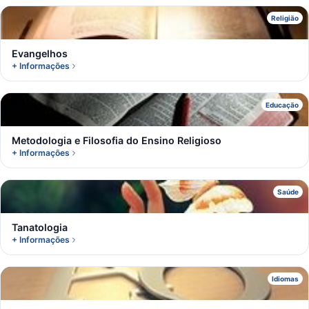
E
Religião
Evangelhos
+ Informações
M
Educação
Metodologia e Filosofia do Ensino Religioso
+ Informações
T
Saúde
Tanatologia
+ Informações
I
Idiomas