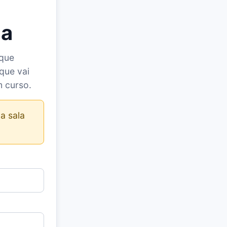
la
 que
que vai
m curso.
a sala