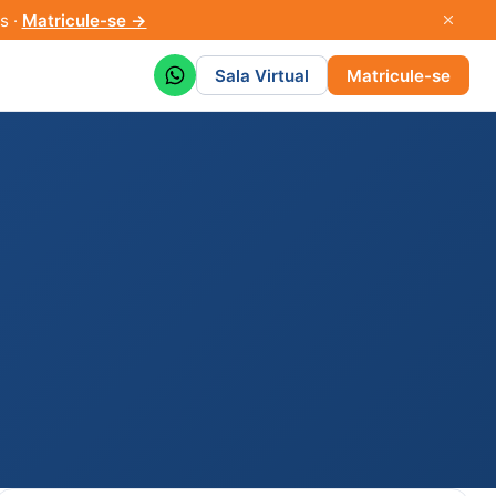
s ·
Matricule-se →
Sala Virtual
Matricule-se