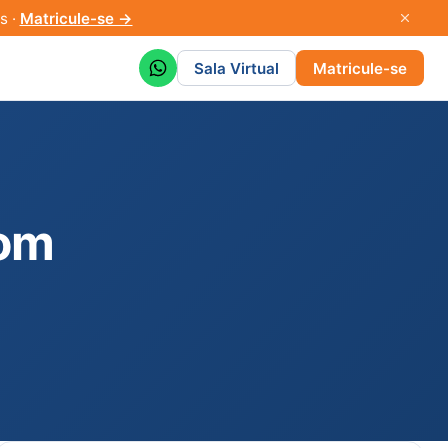
s ·
Matricule-se →
Sala Virtual
Matricule-se
com