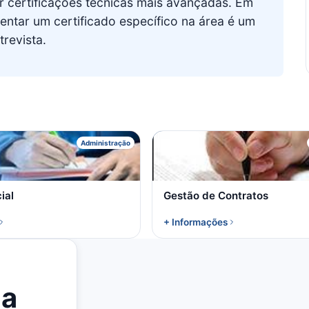
r certificações técnicas mais avançadas. Em
entar um certificado específico na área é um
revista.
R
G
Administração
ial
Gestão de Contratos
+ Informações
la