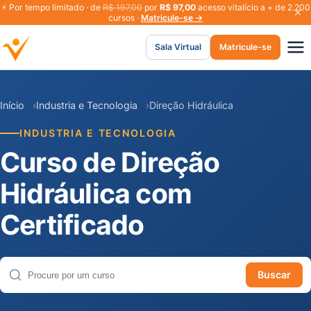
⚡
Por tempo limitado · de
R$ 197,00
por
R$ 97,00
acesso vitalício a + de 2.200
cursos ·
Matricule-se →
Sala Virtual
Matricule-se
Início
Industria e Tecnologia
Direção Hidráulica
INDUSTRIA E TECNOLOGIA
Curso de Direção
Hidráulica com
Certificado
Buscar
Buscar cursos